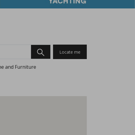
Locate me
e and Furniture