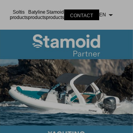
Soltis
Batyline
Stamoid
EN
CONTACT
products
products
products