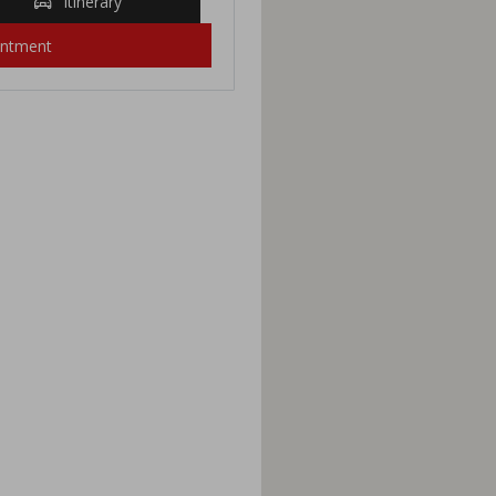
Itinerary
intment