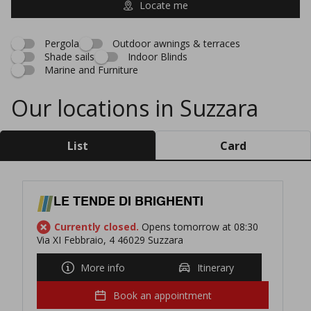
Locate me
Pergola
Outdoor awnings & terraces
Shade sails
Indoor Blinds
Marine and Furniture
Our locations in Suzzara
List
Card
LE TENDE DI BRIGHENTI
Currently closed.
Opens tomorrow at 08:30
Via XI Febbraio, 4 46029 Suzzara
More info
Itinerary
Book an appointment