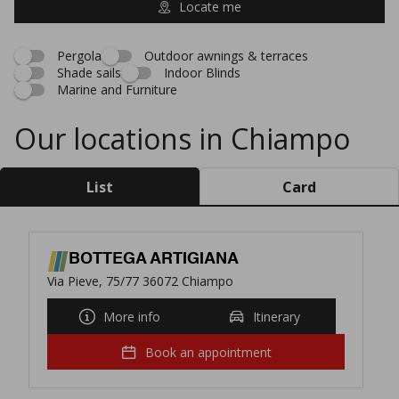
Locate me
Pergola
Outdoor awnings & terraces
Shade sails
Indoor Blinds
Marine and Furniture
Our locations in Chiampo
List
Card
BOTTEGA ARTIGIANA
Via Pieve, 75/77 36072 Chiampo
More info
Itinerary
Book an appointment