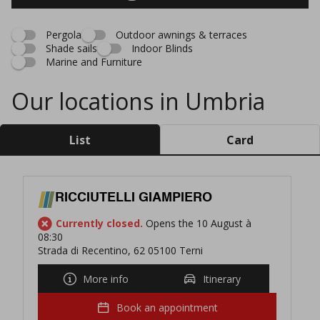
Pergola
Outdoor awnings & terraces
Shade sails
Indoor Blinds
Marine and Furniture
Our locations in Umbria
List
Card
RICCIUTELLI GIAMPIERO
Currently closed.
Opens the 10 August à
08:30
Strada di Recentino, 62 05100 Terni
More info
Itinerary
Book an appointment