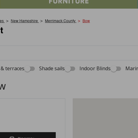
tes
New Hampshire
Merrimack County
Bow
t
& terraces
Shade sails
Indoor Blinds
Marin
ow