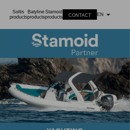
Soltis
Batyline
Stamoid
EN
CONTACT
products
products
products