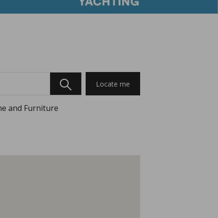
Locate me
e and Furniture