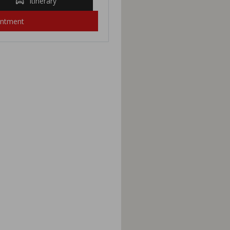
Itinerary
intment