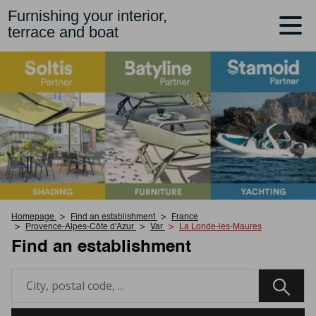
Furnishing your interior,
terrace and boat
Homepage
Find an establishment
France
Provence-Alpes-Côte d'Azur
Var
La Londe-les-Maures
Find an establishment