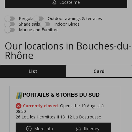
Locate me
Pergola
Outdoor awnings & terraces
Shade sails
Indoor Blinds
Marine and Furniture
Our locations in Bouches-du-
Rhône
List
Card
PORTAILS & STORES DU SUD
Currently closed.
Opens the 10 August à
08:30
26 Lot. les Hermittes II 13112 La Destrousse
More info
Itinerary