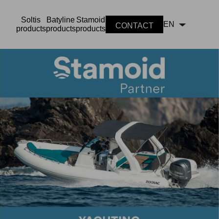
Soltis
Batyline
Stamoid
EN
CONTACT
products
products
products