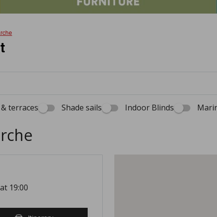
rche
t
& terraces
Shade sails
Indoor Blinds
Marin
arche
 at 19:00