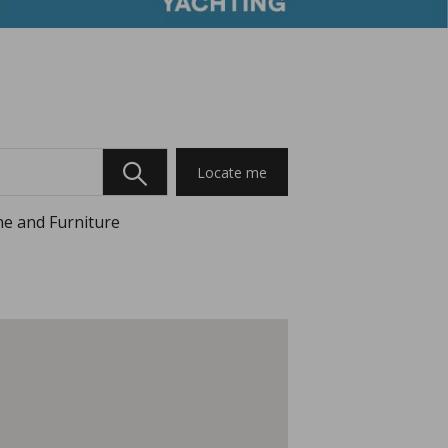
Locate me
e and Furniture