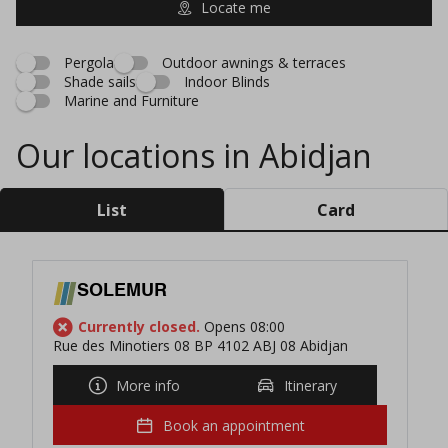
Locate me
Pergola
Outdoor awnings & terraces
Shade sails
Indoor Blinds
Marine and Furniture
Our locations in Abidjan
List
Card
SOLEMUR
Currently closed.
Opens 08:00
Rue des Minotiers 08 BP 4102 ABJ 08 Abidjan
More info
Itinerary
Book an appointment